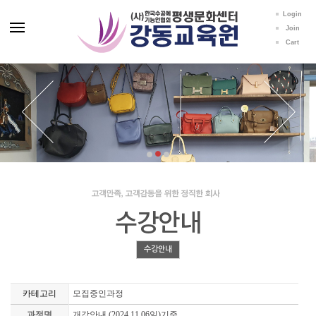
Login
Join
Cart
수강안내
수강안내
카테고리
모집중인과정
과정명
개강안내 (2024.11.06일)기준