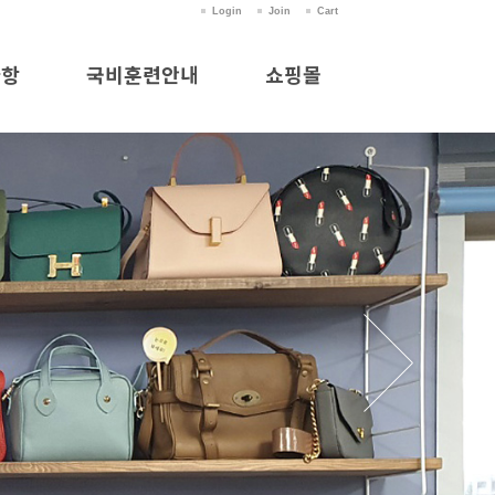
Login
Join
Cart
사항
국비훈련안내
쇼핑몰
항
국비훈련안내
쇼핑몰
실
의
청