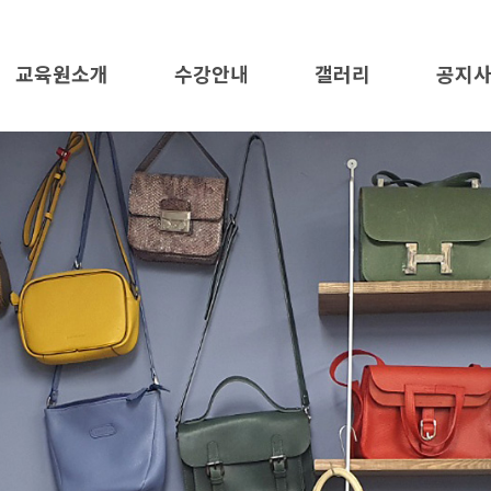
교육원소개
수강안내
갤러리
공지
교육원소개
수강안내
가죽공예
공지사
오시는길
애견의류 및 용품
자료
미싱활용
수강문
수강신