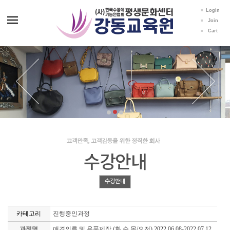
Login
Join
Cart
수강안내
수강안내
카테고리
진행중인과정
과정명
애견의류 및 용품제작 (화,수,목/오전) 2022.06.08-2022.07.12