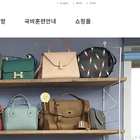
Login
Join
Cart
사항
국비훈련안내
쇼핑몰
항
국비훈련안내
쇼핑몰
실
의
청