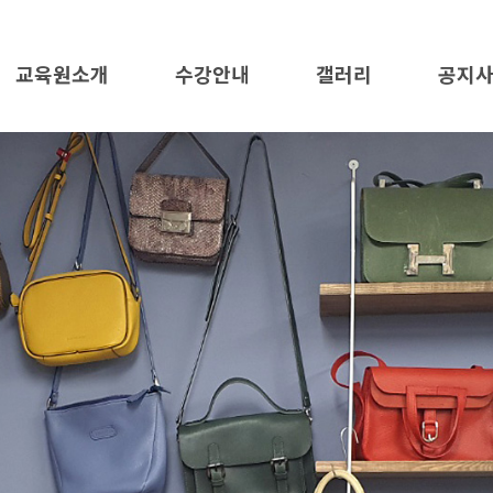
교육원소개
수강안내
갤러리
공지
교육원소개
수강안내
가죽공예
공지사
오시는길
애견의류 및 용품
자료
미싱활용
수강문
수강신