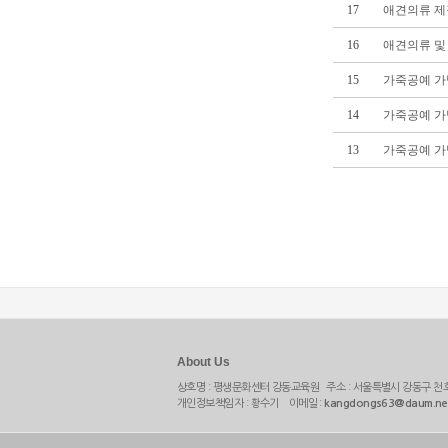
17
애견의류 제작사 
16
애견의류 및 용품
15
가죽공예 가방제
14
가죽공예 가방제작
13
가죽공예 가방제작
About Us
상호명 : 평생문화센터 강동교육원 주소 : 서울특별시 강동구 천호
개인정보책임자 : 황수기 이메일 :
kangdongs63@daum.ne