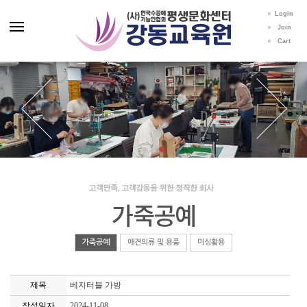
Login
Join
Cart
가죽공예
가죽공예
애견의류 및 용품
미싱활용
제목
베지터블 가방
작성일자
2024-11-08