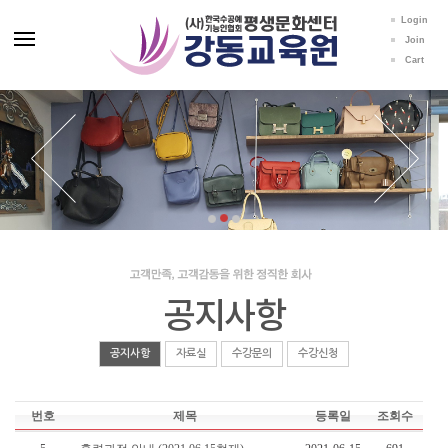
Login
Join
Cart
공지사항
공지사항
자료실
수강문의
수강신청
번호
제목
등록일
조회수