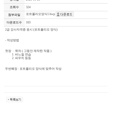
조회수
324
포트폴리오양식1.hwp
첨부파일
다운로드수
103
2급 강사자격증 응시 (포트폴리오 양식)
- 작성방법
첫장 : 목차 ( 그동안 제작한 작품 )
1. 바느질 연습
2. 파우치 등등
두번째장 : 포트폴리오 양식에 맞추어 작성