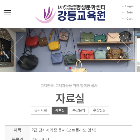
Login
Join
Cart
자료실
공지사항
자료실
수강문의
수강신청
제목
2급 강사자격증 응시 (포트폴리오 양식)
등록일
2025-01-21