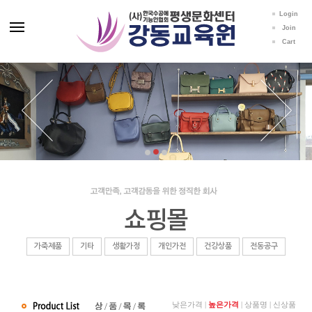
Login
Join
Cart
쇼핑몰
가죽제품
기타
생활가정
개인가전
건강상품
전동공구
낮은가격
|
높은가격
|
상품명
|
신상품