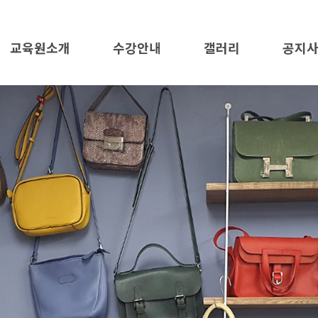
교육원소개
수강안내
갤러리
공지
교육원소개
수강안내
가죽공예
공지사
오시는길
애견의류 및 용품
자료
미싱활용
수강문
수강신