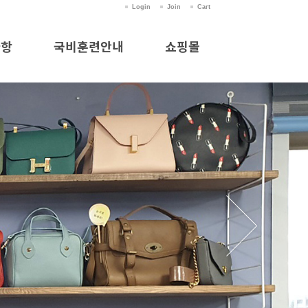
Login
Join
Cart
사항
국비훈련안내
쇼핑몰
항
국비훈련안내
쇼핑몰
실
의
청