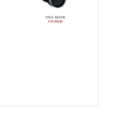
NWZ-A829/B
150,000원