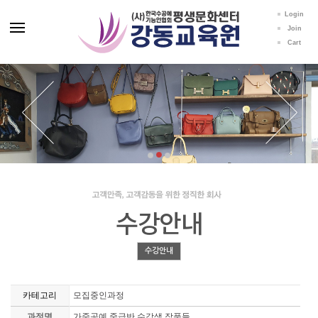
Login
Join
Cart
수강안내
수강안내
카테고리
모집중인과정
과정명
가죽공예 중급반 수강생 작품들