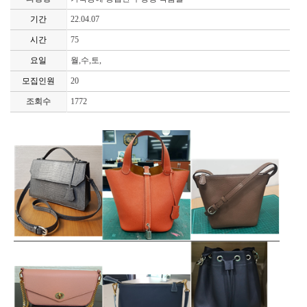
기간
22.04.07
시간
75
요일
월,수,토,
모집인원
20
조회수
1772