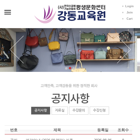
Login
Join
Cart
공지사항
공지사항
자료실
수강문의
수강신청
번호
제목
등록일
조회수