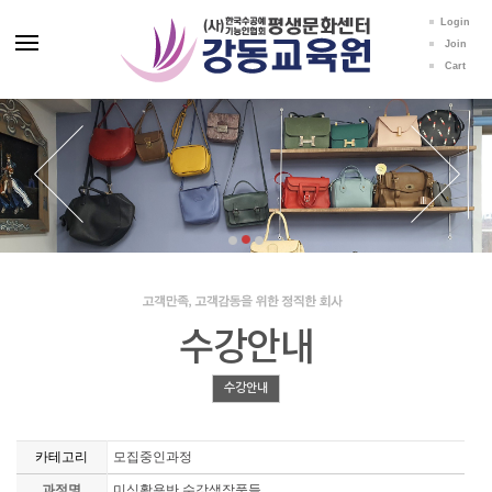
Login
Join
Cart
수강안내
수강안내
카테고리
모집중인과정
과정명
미싱활용반 수강생작품들