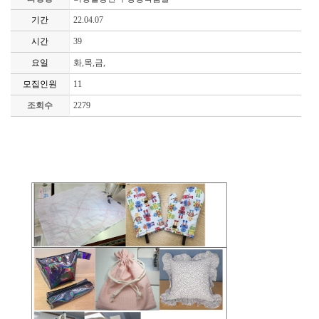
기간
22.04.07
시간
39
요일
화,목,금,
모집인원
11
조회수
2279