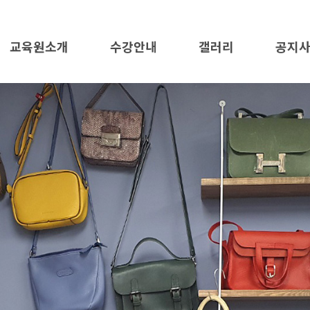
교육원소개
수강안내
갤러리
공지
교육원소개
수강안내
가죽공예
공지사
오시는길
애견의류 및 용품
자료
미싱활용
수강문
수강신