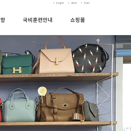
Login
Join
Cart
사항
국비훈련안내
쇼핑몰
항
국비훈련안내
쇼핑몰
실
의
청