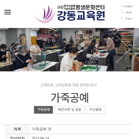
Login
Join
Cart
가죽공예
가죽공예
애견의류 및 용품
미싱활용
제목
가죽공예 29
작성일자
2022-06-24