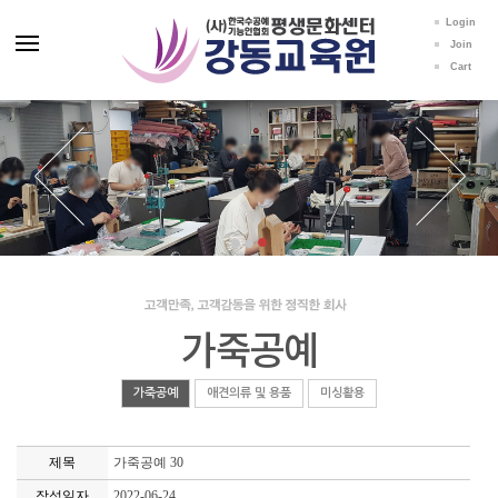
Login
Join
Cart
가죽공예
가죽공예
애견의류 및 용품
미싱활용
제목
가죽공예 30
작성일자
2022-06-24