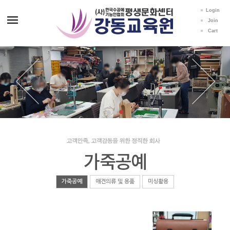
Login
Join
Cart
가죽공예
가죽공예
애견의류 및 용품
미싱활용