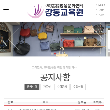
Login
Join
Cart
공지사항
공지사항
자료실
수강문의
수강신청
번호
제목
등록일
조회수