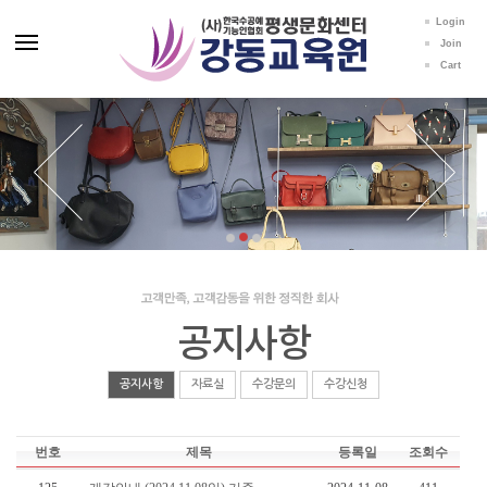
Login
Join
Cart
공지사항
공지사항
자료실
수강문의
수강신청
번호
제목
등록일
조회수