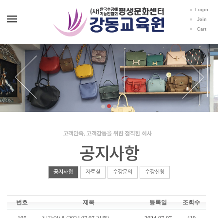
Login
Join
Cart
공지사항
공지사항
자료실
수강문의
수강신청
번호
제목
등록일
조회수